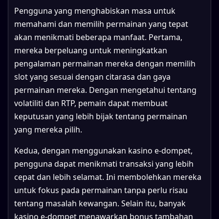
Pengguna yang menghabiskan masa untuk
memahami dan memilih permainan yang tepat
akan menikmati beberapa manfaat. Pertama,
mereka berpeluang untuk meningkatkan
pengalaman permainan mereka dengan memilih
slot yang sesuai dengan citarasa dan gaya
permainan mereka. Dengan mengetahui tentang
volatiliti dan RTP, pemain dapat membuat
keputusan yang lebih bijak tentang permainan
yang mereka pilih.
Kedua, dengan menggunakan kasino e-dompet,
pengguna dapat menikmati transaksi yang lebih
cepat dan lebih selamat. Ini membolehkan mereka
untuk fokus pada permainan tanpa perlu risau
tentang masalah kewangan. Selain itu, banyak
kasino e-dompet menawarkan bonus tambahan