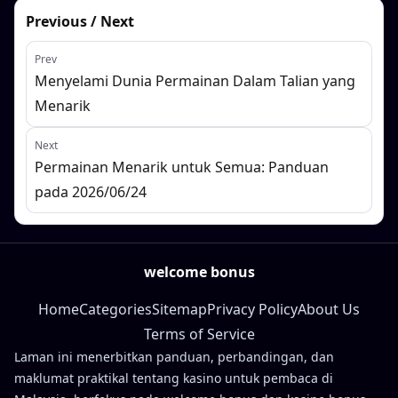
Previous / Next
Prev
Menyelami Dunia Permainan Dalam Talian yang
Menarik
Next
Permainan Menarik untuk Semua: Panduan
pada 2026/06/24
welcome bonus
Home
Categories
Sitemap
Privacy Policy
About Us
Terms of Service
Laman ini menerbitkan panduan, perbandingan, dan
maklumat praktikal tentang kasino untuk pembaca di