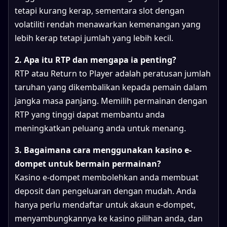
tetapi kurang kerap, sementara slot dengan
volatiliti rendah menawarkan kemenangan yang
lebih kerap tetapi jumlah yang lebih kecil.
2. Apa itu RTP dan mengapa ia penting?
RTP atau Return to Player adalah peratusan jumlah
taruhan yang dikembalikan kepada pemain dalam
jangka masa panjang. Memilih permainan dengan
RTP yang tinggi dapat membantu anda
meningkatkan peluang anda untuk menang.
3. Bagaimana cara menggunakan kasino e-
dompet untuk bermain permainan?
Kasino e-dompet membolehkan anda membuat
deposit dan pengeluaran dengan mudah. Anda
hanya perlu mendaftar untuk akaun e-dompet,
menyambungkannya ke kasino pilihan anda, dan