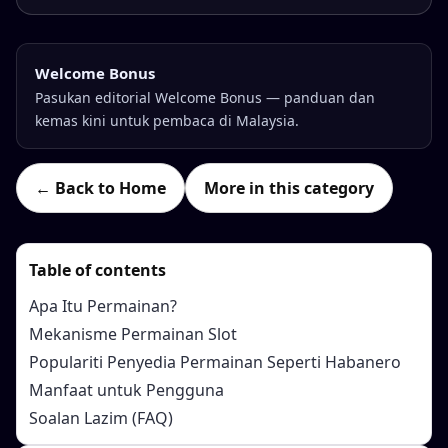
Welcome Bonus
Pasukan editorial Welcome Bonus — panduan dan
kemas kini untuk pembaca di Malaysia.
← Back to Home
More in this category
Table of contents
Apa Itu Permainan?
Mekanisme Permainan Slot
Populariti Penyedia Permainan Seperti Habanero
Manfaat untuk Pengguna
Soalan Lazim (FAQ)