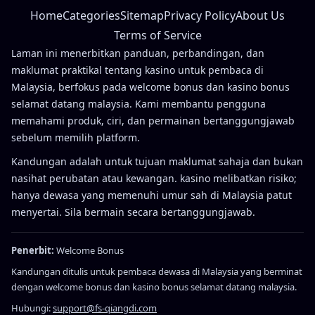
Home
Categories
Sitemap
Privacy Policy
About Us
Terms of Service
Laman ini menerbitkan panduan, perbandingan, dan
maklumat praktikal tentang kasino untuk pembaca di
Malaysia, berfokus pada welcome bonus dan kasino bonus
selamat datang malaysia. Kami membantu pengguna
memahami produk, ciri, dan permainan bertanggungjawab
sebelum memilih platform.
Kandungan adalah untuk tujuan maklumat sahaja dan bukan
nasihat perubatan atau kewangan. kasino melibatkan risiko;
hanya dewasa yang memenuhi umur sah di Malaysia patut
menyertai. Sila bermain secara bertanggungjawab.
Penerbit:
Welcome Bonus
Kandungan ditulis untuk pembaca dewasa di Malaysia yang berminat
dengan welcome bonus dan kasino bonus selamat datang malaysia.
Hubungi:
support@fs-qiangdi.com