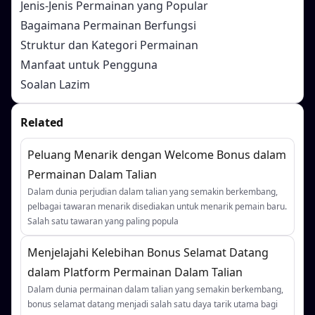
Jenis-Jenis Permainan yang Popular
Bagaimana Permainan Berfungsi
Struktur dan Kategori Permainan
Manfaat untuk Pengguna
Soalan Lazim
Related
Peluang Menarik dengan Welcome Bonus dalam
Permainan Dalam Talian
Dalam dunia perjudian dalam talian yang semakin berkembang,
pelbagai tawaran menarik disediakan untuk menarik pemain baru.
Salah satu tawaran yang paling popula
Menjelajahi Kelebihan Bonus Selamat Datang
dalam Platform Permainan Dalam Talian
Dalam dunia permainan dalam talian yang semakin berkembang,
bonus selamat datang menjadi salah satu daya tarik utama bagi