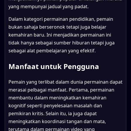
yang mempunyai jadual yang padat.
Dalam kategori permainan pendidikan, pemain
bukan sahaja berseronok tetapi juga belajar
kemahiran baru. Ini menjadikan permainan ini
tidak hanya sebagai sumber hiburan tetapi juga
sebagai alat pembelajaran yang efektif.
Manfaat untuk Pengguna
Pemain yang terlibat dalam dunia permainan dapat
merasai pelbagai manfaat. Pertama, permainan
membantu dalam meningkatkan kemahiran
kognitif seperti penyelesaian masalah dan
pemikiran kritis. Selain itu, ia juga dapat
meningkatkan koordinasi tangan dan mata,
terutama dalam permainan video yang