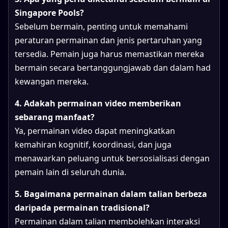
Singapore Pools?
Sebelum bermain, penting untuk memahami
peraturan permainan dan jenis pertaruhan yang
tersedia. Pemain juga harus memastikan mereka
bermain secara bertanggungjawab dan dalam had
kewangan mereka.
4. Adakah permainan video memberikan
sebarang manfaat?
Ya, permainan video dapat meningkatkan
kemahiran kognitif, koordinasi, dan juga
menawarkan peluang untuk bersosialisasi dengan
pemain lain di seluruh dunia.
5. Bagaimana permainan dalam talian berbeza
daripada permainan tradisional?
Permainan dalam talian membolehkan interaksi