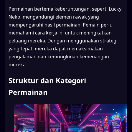
Permainan bertema keberuntungan, seperti Lucky
Neko, mengandungi elemen rawak yang
mempengaruhi hasil permainan. Pemain perlu
memahami cara kerja ini untuk meningkatkan
peluang mereka. Dengan menggunakan strategi
yang tepat, mereka dapat memaksimakan
pengalaman dan kemungkinan kemenangan
mereka.
Struktur dan Kategori
Permainan