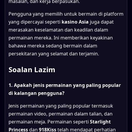
masalah, dan kerja berpasukan.
Pengguna yang memilih untuk bermain di platform
yang dipercayai seperti
kasino Asia
juga dapat
merasakan keselamatan dan keadilan dalam
permainan mereka. Ini memberikan keyakinan
bahawa mereka sedang bermain dalam
persekitaran yang selamat dan terjamin.
Soalan Lazim
1. Apakah jenis permainan yang paling popular
di kalangan pengguna?
Jenis permainan yang paling popular termasuk
permainan video, permainan dalam talian, dan
permainan meja. Permainan seperti
Starlight
Princess
dan
918Kiss
telah mendapat perhatian