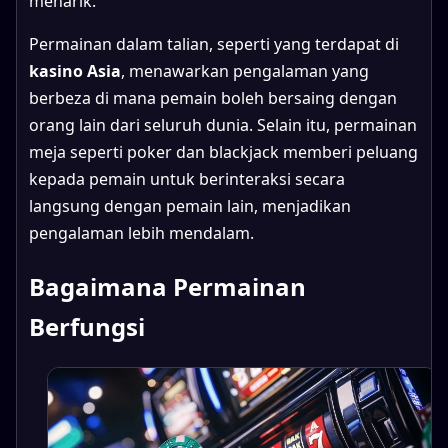
menarik.
Permainan dalam talian, seperti yang terdapat di
kasino Asia
, menawarkan pengalaman yang
berbeza di mana pemain boleh bersaing dengan
orang lain dari seluruh dunia. Selain itu, permainan
meja seperti poker dan blackjack memberi peluang
kepada pemain untuk berinteraksi secara
langsung dengan pemain lain, menjadikan
pengalaman lebih mendalam.
Bagaimana Permainan
Berfungsi