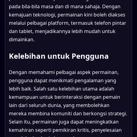
pada bila-bila masa dan di mana sahaja. Dengan
kemajuan teknologi, permainan kini boleh diakses
melalui pelbagai platform, termasuk telefon pintar
dan tablet, menjadikannya lebih mudah untuk
dimainkan.
Kelebihan untuk Pengguna
Dengan memahami pelbagai aspek permainan,
pengguna dapat menikmati pengalaman yang
lebih baik. Salah satu kelebihan utama adalah
kemampuan untuk berinteraksi dengan pemain
lain dari seluruh dunia, yang membolehkan
mereka membina komuniti dan berkongsi strategi.
Selain itu, permainan juga dapat meningkatkan
kemahiran seperti pemikiran kritis, penyelesaian