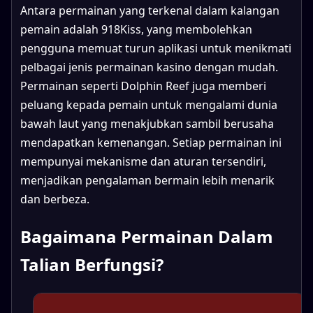
Antara permainan yang terkenal dalam kalangan
pemain adalah 918Kiss, yang membolehkan
pengguna memuat turun aplikasi untuk menikmati
pelbagai jenis permainan kasino dengan mudah.
Permainan seperti Dolphin Reef juga memberi
peluang kepada pemain untuk mengalami dunia
bawah laut yang menakjubkan sambil berusaha
mendapatkan kemenangan. Setiap permainan ini
mempunyai mekanisme dan aturan tersendiri,
menjadikan pengalaman bermain lebih menarik
dan berbeza.
Bagaimana Permainan Dalam
Talian Berfungsi?