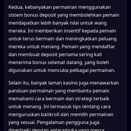
Kedua, kebanyakan permainan menggunakan
sistem bonus deposit yang membolehkan pemain
mendapatkan lebih banyak nilai untuk wang
mereka. Ini memberikan insentif kepada pemain
untuk terus bermain dan meningkatkan peluang
mereka untuk menang. Pemain yang mendaftar
dan membuat deposit pertama sering kali
menerima bonus selamat datang, yang boleh
digunakan untuk mencuba pelbagai permainan.
Selain itu, banyak laman kasino juga menawarkan
panduan permainan yang membantu pemain
memahami cara bermain dan strategi terbaik
untuk menang. Ini termasuk tips tentang cara
menguruskan bankroll dan memilih permainan
yang sesuai. Pengalaman pengguna juga
diperbaiki dengan antaramuka yang mesra