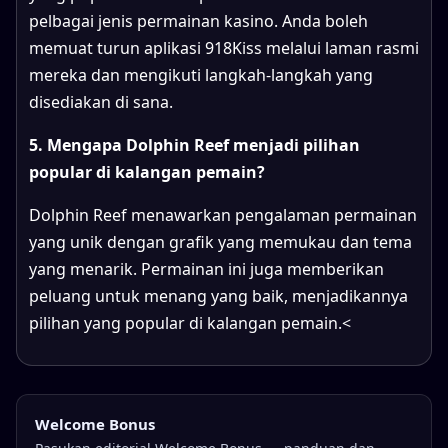
pelbagai jenis permainan kasino. Anda boleh
memuat turun aplikasi 918Kiss melalui laman rasmi
mereka dan mengikuti langkah-langkah yang
disediakan di sana.
5. Mengapa Dolphin Reef menjadi pilihan
popular di kalangan pemain?
Dolphin Reef menawarkan pengalaman permainan
yang unik dengan grafik yang memukau dan tema
yang menarik. Permainan ini juga memberikan
peluang untuk menang yang baik, menjadikannya
pilihan yang popular di kalangan pemain.<
Welcome Bonus