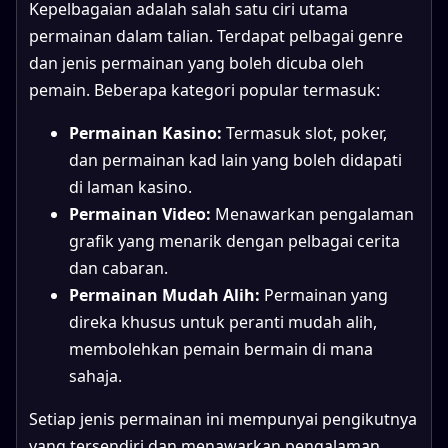
Kepelbagaian adalah salah satu ciri utama
permainan dalam talian. Terdapat pelbagai genre
dan jenis permainan yang boleh dicuba oleh
pemain. Beberapa kategori popular termasuk:
Permainan Kasino:
Termasuk slot, poker,
dan permainan kad lain yang boleh didapati
di laman kasino.
Permainan Video:
Menawarkan pengalaman
grafik yang menarik dengan pelbagai cerita
dan cabaran.
Permainan Mudah Alih:
Permainan yang
direka khusus untuk peranti mudah alih,
membolehkan pemain bermain di mana
sahaja.
Setiap jenis permainan ini mempunyai pengikutnya
yang tersendiri dan menawarkan pengalaman