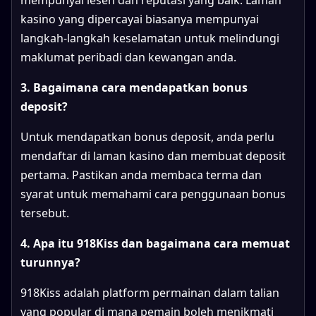
mempunyai lesen dan reputasi yang baik. Laman
kasino yang dipercayai biasanya mempunyai
langkah-langkah keselamatan untuk melindungi
maklumat peribadi dan kewangan anda.
3. Bagaimana cara mendapatkan bonus
deposit?
Untuk mendapatkan bonus deposit, anda perlu
mendaftar di laman kasino dan membuat deposit
pertama. Pastikan anda membaca terma dan
syarat untuk memahami cara penggunaan bonus
tersebut.
4. Apa itu 918Kiss dan bagaimana cara memuat
turunnya?
918Kiss adalah platform permainan dalam talian
yang popular di mana pemain boleh menikmati