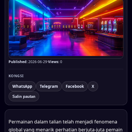
Published:
2026-06-29
·
Views:
0
KONGSI
WhatsApp
Telegram
Facebook
X
Salin pautan
Permainan dalam talian telah menjadi fenomena
global yang menarik perhatian berjuta-juta pemain