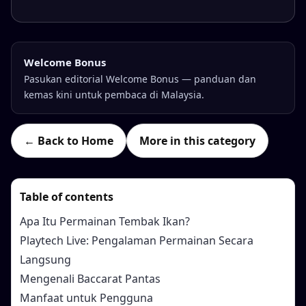
Welcome Bonus
Pasukan editorial Welcome Bonus — panduan dan
kemas kini untuk pembaca di Malaysia.
← Back to Home
More in this category
Table of contents
Apa Itu Permainan Tembak Ikan?
Playtech Live: Pengalaman Permainan Secara
Langsung
Mengenali Baccarat Pantas
Manfaat untuk Pengguna