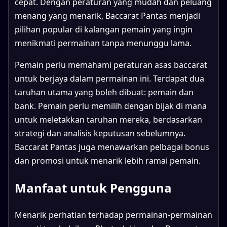
cepat. Dengan peraturan yang mudah dan peluang
menang yang menarik, Baccarat Pantas menjadi
pilihan popular di kalangan pemain yang ingin
menikmati permainan tanpa menunggu lama.
Pemain perlu memahami peraturan asas baccarat
untuk berjaya dalam permainan ini. Terdapat dua
taruhan utama yang boleh dibuat: pemain dan
bank. Pemain perlu memilih dengan bijak di mana
untuk meletakkan taruhan mereka, berdasarkan
strategi dan analisis keputusan sebelumnya.
Baccarat Pantas juga menawarkan pelbagai bonus
dan promosi untuk menarik lebih ramai pemain.
Manfaat untuk Pengguna
Menarik perhatian terhadap permainan-permainan