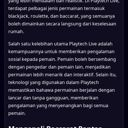
yang lebih mendalam dan realistik. Di Playtech Live,
terdapat pelbagai jenis permainan termasuk
blackjack, roulette, dan baccarat, yang semuanya
boleh dimainkan secara langsung dari keselesaan
rumah.
Salah satu kelebihan utama Playtech Live adalah
kemampuannya untuk memberikan pengalaman
sosial kepada pemain. Pemain boleh bersembang
dengan pengedar dan pemain lain, menjadikan
permainan lebih menarik dan interaktif. Selain itu,
teknologi yang digunakan dalam Playtech
memastikan bahawa permainan berjalan dengan
lancar dan tanpa gangguan, memberikan
pengalaman yang menyenangkan bagi semua
pemain.