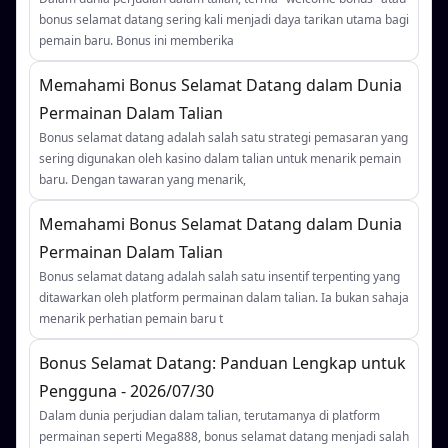
bonus selamat datang sering kali menjadi daya tarikan utama bagi
pemain baru. Bonus ini memberika
Memahami Bonus Selamat Datang dalam Dunia
Permainan Dalam Talian
Bonus selamat datang adalah salah satu strategi pemasaran yang
sering digunakan oleh kasino dalam talian untuk menarik pemain
baru. Dengan tawaran yang menarik,
Memahami Bonus Selamat Datang dalam Dunia
Permainan Dalam Talian
Bonus selamat datang adalah salah satu insentif terpenting yang
ditawarkan oleh platform permainan dalam talian. Ia bukan sahaja
menarik perhatian pemain baru t
Bonus Selamat Datang: Panduan Lengkap untuk
Pengguna - 2026/07/30
Dalam dunia perjudian dalam talian, terutamanya di platform
permainan seperti Mega888, bonus selamat datang menjadi salah