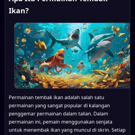
Ikan?
Permainan tembak ikan adalah salah satu
permainan yang sangat popular di kalangan
penggemar permainan dalam talian. Dalam
permainan ini, pemain menggunakan senjata
untuk menembak ikan yang muncul di skrin. Setiap