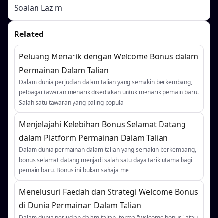
Soalan Lazim
Related
Peluang Menarik dengan Welcome Bonus dalam
Permainan Dalam Talian
Dalam dunia perjudian dalam talian yang semakin berkembang,
pelbagai tawaran menarik disediakan untuk menarik pemain baru.
Salah satu tawaran yang paling popula
Menjelajahi Kelebihan Bonus Selamat Datang
dalam Platform Permainan Dalam Talian
Dalam dunia permainan dalam talian yang semakin berkembang,
bonus selamat datang menjadi salah satu daya tarik utama bagi
pemain baru. Bonus ini bukan sahaja me
Menelusuri Faedah dan Strategi Welcome Bonus
di Dunia Permainan Dalam Talian
Dalam dunia perjudian dalam talian, terma "welcome bonus" atau