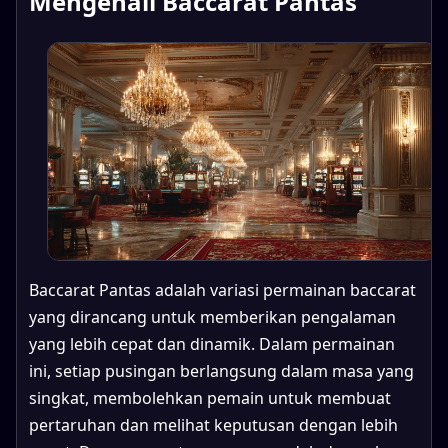
Mengenali Baccarat Pantas
Baccarat Pantas adalah variasi permainan baccarat
yang dirancang untuk memberikan pengalaman
yang lebih cepat dan dinamik. Dalam permainan
ini, setiap pusingan berlangsung dalam masa yang
singkat, membolehkan pemain untuk membuat
pertaruhan dan melihat keputusan dengan lebih