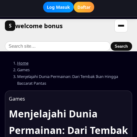
Log Masuk
Daftar
welcome bonus
S
Search
Search
Home
Games
Menjelajahi Dunia Permainan: Dari Tembak Ikan Hingga
Baccarat Pantas
Games
Menjelajahi Dunia
Permainan: Dari Tembak