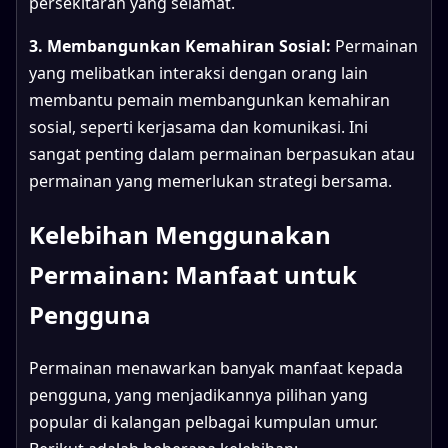
persekitaran yang selamat.
3. Membangunkan Kemahiran Sosial:
Permainan
yang melibatkan interaksi dengan orang lain
membantu pemain membangunkan kemahiran
sosial, seperti kerjasama dan komunikasi. Ini
sangat penting dalam permainan berpasukan atau
permainan yang memerlukan strategi bersama.
Kelebihan Menggunakan
Permainan: Manfaat untuk
Pengguna
Permainan menawarkan banyak manfaat kepada
pengguna, yang menjadikannya pilihan yang
popular di kalangan pelbagai kumpulan umur.