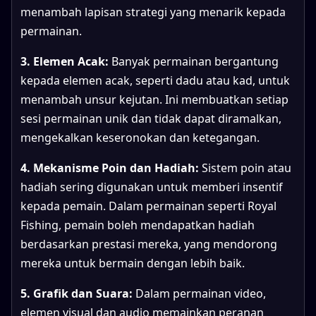
menambah lapisan strategi yang menarik kepada
permainan.
3. Elemen Acak:
Banyak permainan bergantung
kepada elemen acak, seperti dadu atau kad, untuk
menambah unsur kejutan. Ini membuatkan setiap
sesi permainan unik dan tidak dapat diramalkan,
mengekalkan keseronokan dan ketegangan.
4. Mekanisme Poin dan Hadiah:
Sistem poin atau
hadiah sering digunakan untuk memberi insentif
kepada pemain. Dalam permainan seperti Royal
Fishing, pemain boleh mendapatkan hadiah
berdasarkan prestasi mereka, yang mendorong
mereka untuk bermain dengan lebih baik.
5. Grafik dan Suara:
Dalam permainan video,
elemen visual dan audio memainkan peranan