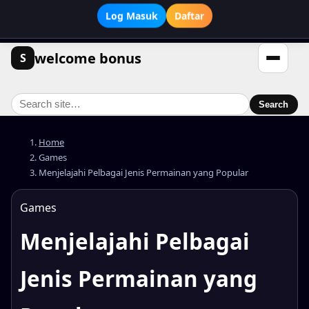
Log Masuk
Daftar
welcome bonus
S
Search
Search
Home
Games
Menjelajahi Pelbagai Jenis Permainan yang Popular
Games
Menjelajahi Pelbagai
Jenis Permainan yang