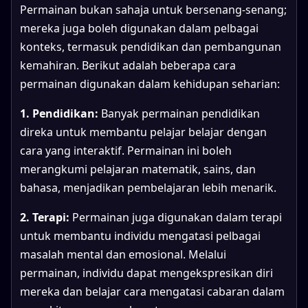
Permainan bukan sahaja untuk bersenang-senang;
mereka juga boleh digunakan dalam pelbagai
konteks, termasuk pendidikan dan pembangunan
kemahiran. Berikut adalah beberapa cara
permainan digunakan dalam kehidupan seharian:
1. Pendidikan:
Banyak permainan pendidikan
direka untuk membantu pelajar belajar dengan
cara yang interaktif. Permainan ini boleh
merangkumi pelajaran matematik, sains, dan
bahasa, menjadikan pembelajaran lebih menarik.
2. Terapi:
Permainan juga digunakan dalam terapi
untuk membantu individu mengatasi pelbagai
masalah mental dan emosional. Melalui
permainan, individu dapat mengekspresikan diri
mereka dan belajar cara mengatasi cabaran dalam