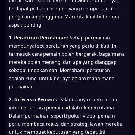
dimainkan. Dalam permainan video, contohnya,
terdapat pelbagai elemen yang mempengaruhi
pengalaman pengguna. Mari kita lihat beberapa
aspek penting:
1. Peraturan Permainan:
Setiap permainan
mempunyai set peraturan yang perlu diikuti. Ini
termasuk cara pemain boleh bergerak, bagaimana
mereka boleh menang, dan apa yang dianggap
sebagai tindakan sah. Memahami peraturan
adalah kunci untuk berjaya dalam mana-mana
permainan.
2. Interaksi Pemain:
Dalam banyak permainan,
interaksi antara pemain adalah elemen utama.
Dalam permainan seperti poker video, pemain
perlu membaca reaksi dan strategi lawan mereka
untuk membuat keputusan yang tepat. Ini