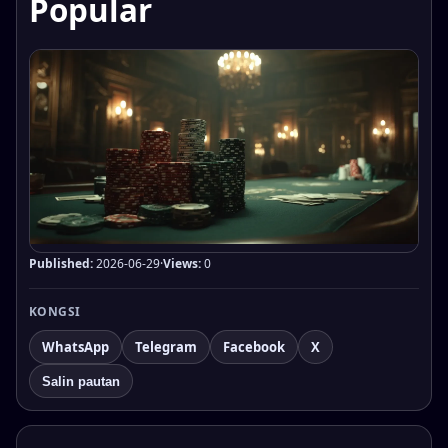
Popular
Published:
2026-06-29
·
Views:
0
KONGSI
WhatsApp
Telegram
Facebook
X
Salin pautan