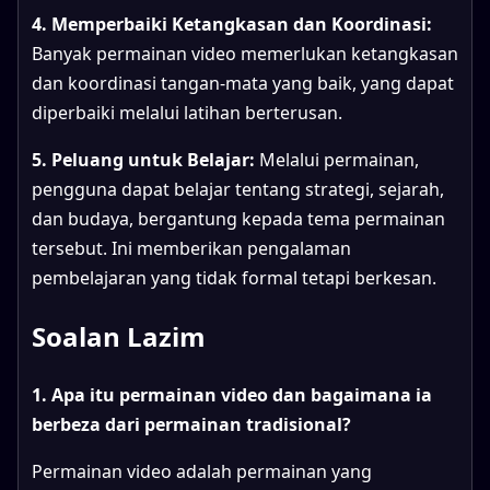
4. Memperbaiki Ketangkasan dan Koordinasi:
Banyak permainan video memerlukan ketangkasan
dan koordinasi tangan-mata yang baik, yang dapat
diperbaiki melalui latihan berterusan.
5. Peluang untuk Belajar:
Melalui permainan,
pengguna dapat belajar tentang strategi, sejarah,
dan budaya, bergantung kepada tema permainan
tersebut. Ini memberikan pengalaman
pembelajaran yang tidak formal tetapi berkesan.
Soalan Lazim
1. Apa itu permainan video dan bagaimana ia
berbeza dari permainan tradisional?
Permainan video adalah permainan yang