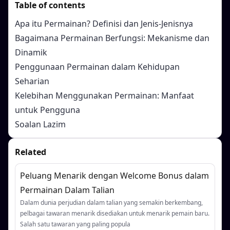
Table of contents
Apa itu Permainan? Definisi dan Jenis-Jenisnya
Bagaimana Permainan Berfungsi: Mekanisme dan
Dinamik
Penggunaan Permainan dalam Kehidupan
Seharian
Kelebihan Menggunakan Permainan: Manfaat
untuk Pengguna
Soalan Lazim
Related
Peluang Menarik dengan Welcome Bonus dalam
Permainan Dalam Talian
Dalam dunia perjudian dalam talian yang semakin berkembang,
pelbagai tawaran menarik disediakan untuk menarik pemain baru.
Salah satu tawaran yang paling popula