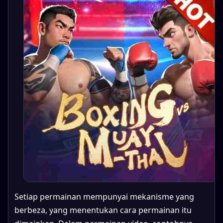
Setiap permainan mempunyai mekanisme yang
berbeza, yang menentukan cara permainan itu