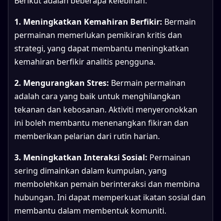
Berikut adalah beberapa kelebihan:
1. Meningkatkan Kemahiran Berfikir:
Bermain
permainan memerlukan pemikiran kritis dan
strategi, yang dapat membantu meningkatkan
kemahiran berfikir analitis pengguna.
2. Mengurangkan Stres:
Bermain permainan
adalah cara yang baik untuk menghilangkan
tekanan dan kebosanan. Aktiviti menyeronokkan
ini boleh membantu menenangkan fikiran dan
memberikan pelarian dari rutin harian.
3. Meningkatkan Interaksi Sosial:
Permainan
sering dimainkan dalam kumpulan, yang
membolehkan pemain berinteraksi dan membina
hubungan. Ini dapat memperkuat ikatan sosial dan
membantu dalam membentuk komuniti.