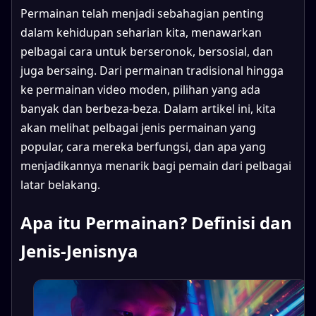
Permainan telah menjadi sebahagian penting
dalam kehidupan seharian kita, menawarkan
pelbagai cara untuk berseronok, bersosial, dan
juga bersaing. Dari permainan tradisional hingga
ke permainan video moden, pilihan yang ada
banyak dan berbeza-beza. Dalam artikel ini, kita
akan melihat pelbagai jenis permainan yang
popular, cara mereka berfungsi, dan apa yang
menjadikannya menarik bagi pemain dari pelbagai
latar belakang.
Apa itu Permainan? Definisi dan
Jenis-Jenisnya