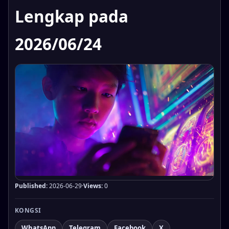
Lengkap pada
2026/06/24
Published:
2026-06-29
·
Views:
0
KONGSI
WhatsApp
Telegram
Facebook
X