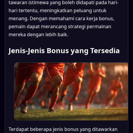
tawaran istimewa yang boleh didapati pada hari-
hari tertentu, meningkatkan peluang untuk
menang. Dengan memahami cara kerja bonus,
pemain dapat merancang strategi permainan
mereka dengan lebih baik.
Jenis-Jenis Bonus yang Tersedia
Terdapat beberapa jenis bonus yang ditawarkan