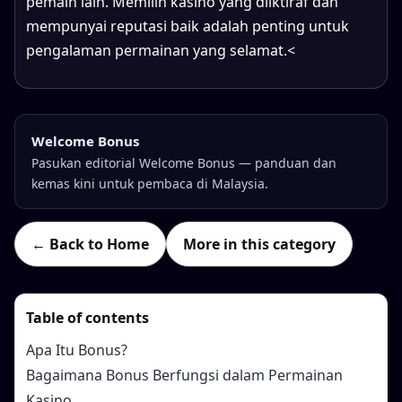
pemain lain. Memilih kasino yang diiktiraf dan
mempunyai reputasi baik adalah penting untuk
pengalaman permainan yang selamat.<
Welcome Bonus
Pasukan editorial Welcome Bonus — panduan dan
kemas kini untuk pembaca di Malaysia.
← Back to Home
More in this category
Table of contents
Apa Itu Bonus?
Bagaimana Bonus Berfungsi dalam Permainan
Kasino