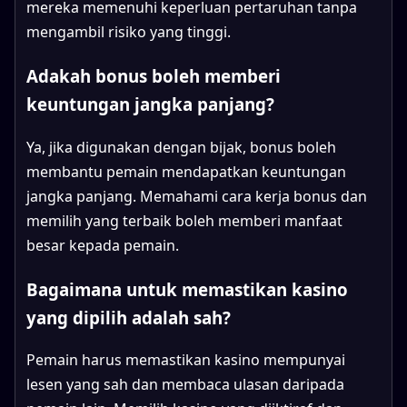
mereka memenuhi keperluan pertaruhan tanpa
mengambil risiko yang tinggi.
Adakah bonus boleh memberi
keuntungan jangka panjang?
Ya, jika digunakan dengan bijak, bonus boleh
membantu pemain mendapatkan keuntungan
jangka panjang. Memahami cara kerja bonus dan
memilih yang terbaik boleh memberi manfaat
besar kepada pemain.
Bagaimana untuk memastikan kasino
yang dipilih adalah sah?
Pemain harus memastikan kasino mempunyai
lesen yang sah dan membaca ulasan daripada