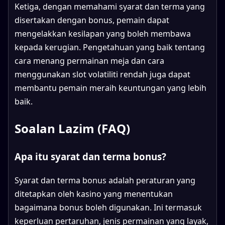
Ketiga, dengan memahami syarat dan terma yang
disertakan dengan bonus, pemain dapat
mengelakkan kesilapan yang boleh membawa
kepada kerugian. Pengetahuan yang baik tentang
cara menang permainan meja dan cara
menggunakan slot volatiliti rendah juga dapat
membantu pemain meraih keuntungan yang lebih
baik.
Soalan Lazim (FAQ)
Apa itu syarat dan terma bonus?
Syarat dan terma bonus adalah peraturan yang
ditetapkan oleh kasino yang menentukan
bagaimana bonus boleh digunakan. Ini termasuk
keperluan pertaruhan, jenis permainan yang layak,