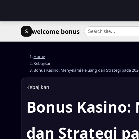
welcome bonus
S
Search
Home
Kebajikan
Bonus Kasino: Menyelami Peluang dan Strategi pada 202
Kebajikan
Bonus Kasino:
dan Strategi p