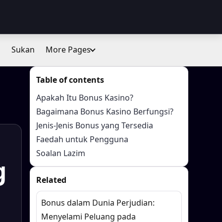
n
Sukan
More Pages
Table of contents
Apakah Itu Bonus Kasino?
Bagaimana Bonus Kasino Berfungsi?
Jenis-Jenis Bonus yang Tersedia
Faedah untuk Pengguna
Soalan Lazim
g
Related
Bonus dalam Dunia Perjudian:
Menyelami Peluang pada