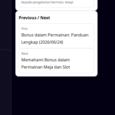
kepada pengalaman bermain, tetapi
Previous / Next
Prev
Bonus dalam Permainan: Panduan
Lengkap (2026/06/24)
Next
Memahami Bonus dalam
Permainan Meja dan Slot