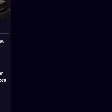
tau
eh
osit
,