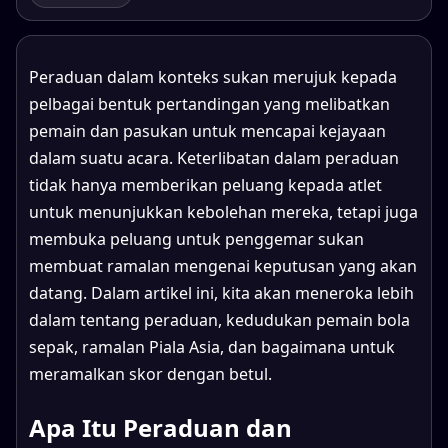
Peraduan dalam konteks sukan merujuk kepada
pelbagai bentuk pertandingan yang melibatkan
pemain dan pasukan untuk mencapai kejayaan
dalam suatu acara. Keterlibatan dalam peraduan
tidak hanya memberikan peluang kepada atlet
untuk menunjukkan kebolehan mereka, tetapi juga
membuka peluang untuk penggemar sukan
membuat ramalan mengenai keputusan yang akan
datang. Dalam artikel ini, kita akan meneroka lebih
dalam tentang peraduan, kedudukan pemain bola
sepak, ramalan Piala Asia, dan bagaimana untuk
meramalkan skor dengan betul.
Apa Itu Peraduan dan