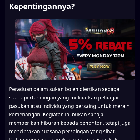
Kepentingannya?
Peraduan dalam sukan boleh diertikan sebagai
suatu pertandingan yang melibatkan pelbagai
pasukan atau individu yang bersaing untuk meraih
kemenangan. Kegiatan ini bukan sahaja
memberikan hiburan kepada penonton, tetapi juga
menciptakan suasana persaingan yang sihat.
Dalam dunia bola sepak, peraduan sering kali