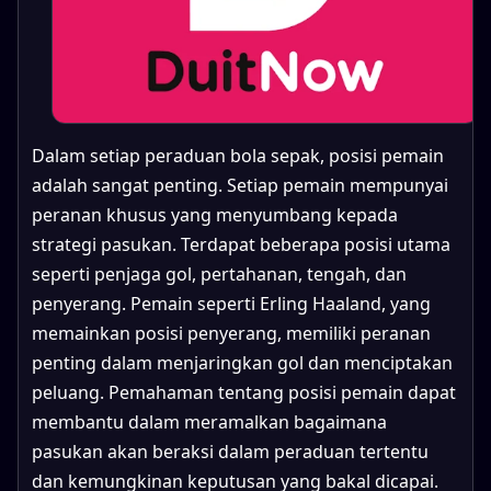
Dalam setiap peraduan bola sepak, posisi pemain
adalah sangat penting. Setiap pemain mempunyai
peranan khusus yang menyumbang kepada
strategi pasukan. Terdapat beberapa posisi utama
seperti penjaga gol, pertahanan, tengah, dan
penyerang. Pemain seperti Erling Haaland, yang
memainkan posisi penyerang, memiliki peranan
penting dalam menjaringkan gol dan menciptakan
peluang. Pemahaman tentang posisi pemain dapat
membantu dalam meramalkan bagaimana
pasukan akan beraksi dalam peraduan tertentu
dan kemungkinan keputusan yang bakal dicapai.