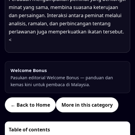
minat yang sama, membina suasana keterujaan
dan persaingan. Interaksi antara peminat melalui
analisis, ramalan, dan perbincangan tentang
perlawanan juga memperkuatkan ikatan tersebut.
<
Welcome Bonus
Pasukan editorial Welcome Bonus — panduan dan
kemas kini untuk pembaca di Malaysia.
← Back to Home
More in this category
Table of contents