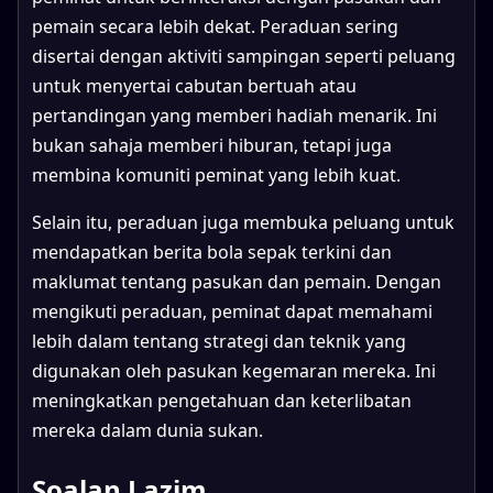
pemain secara lebih dekat. Peraduan sering
disertai dengan aktiviti sampingan seperti peluang
untuk menyertai cabutan bertuah atau
pertandingan yang memberi hadiah menarik. Ini
bukan sahaja memberi hiburan, tetapi juga
membina komuniti peminat yang lebih kuat.
Selain itu, peraduan juga membuka peluang untuk
mendapatkan berita bola sepak terkini dan
maklumat tentang pasukan dan pemain. Dengan
mengikuti peraduan, peminat dapat memahami
lebih dalam tentang strategi dan teknik yang
digunakan oleh pasukan kegemaran mereka. Ini
meningkatkan pengetahuan dan keterlibatan
mereka dalam dunia sukan.
Soalan Lazim