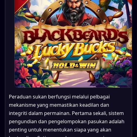
Peraduan sukan berfungsi melalui pelbagai
mekanisme yang memastikan keadilan dan
integriti dalam permainan. Pertama sekali, sistem
pengundian dan pengelompokan pasukan adalah
penting untuk menentukan siapa yang akan