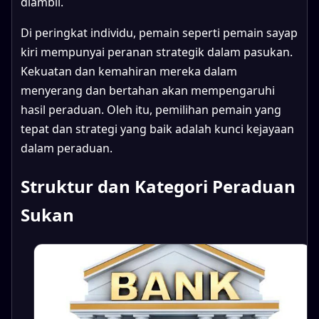
diambil.
Di peringkat individu, pemain seperti pemain sayap
kiri mempunyai peranan strategik dalam pasukan.
Kekuatan dan kemahiran mereka dalam
menyerang dan bertahan akan mempengaruhi
hasil peraduan. Oleh itu, pemilihan pemain yang
tepat dan strategi yang baik adalah kunci kejayaan
dalam peraduan.
Struktur dan Kategori Peraduan
Sukan