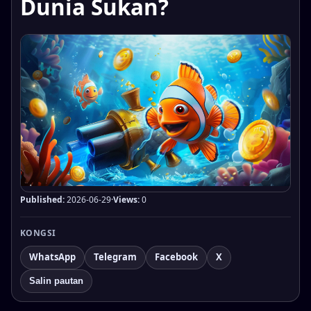
Dunia Sukan?
Published:
2026-06-29
·
Views:
0
KONGSI
WhatsApp
Telegram
Facebook
X
Salin pautan