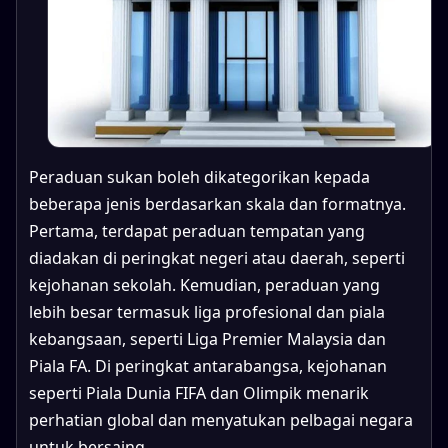
Peraduan sukan boleh dikategorikan kepada
beberapa jenis berdasarkan skala dan formatnya.
Pertama, terdapat peraduan tempatan yang
diadakan di peringkat negeri atau daerah, seperti
kejohanan sekolah. Kemudian, peraduan yang
lebih besar termasuk liga profesional dan piala
kebangsaan, seperti Liga Premier Malaysia dan
Piala FA. Di peringkat antarabangsa, kejohanan
seperti Piala Dunia FIFA dan Olimpik menarik
perhatian global dan menyatukan pelbagai negara
untuk bersaing.