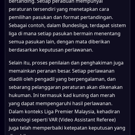
bertanding. Setiap peraduan mempunyai
peraturan tersendiri yang menetapkan cara
pemilihan pasukan dan format pertandingan.
Sebagai contoh, dalam Bundesliga, terdapat sistem
liga di mana setiap pasukan bermain menentang
semua pasukan lain, dengan mata diberikan
berdasarkan keputusan perlawanan.
Selain itu, proses penilaian dan penghakiman juga
memainkan peranan besar. Setiap perlawanan
diadili oleh pengadil yang berpengalaman, dan
sebarang pelanggaran peraturan akan dikenakan
hukuman. Ini termasuk kad kuning dan merah
yang dapat mempengaruhi hasil perlawanan.
Dalam konteks Liga Premier Malaysia, kehadiran
teknologi seperti VAR (Video Assistant Referee)
juga telah memperbaiki ketepatan keputusan yang