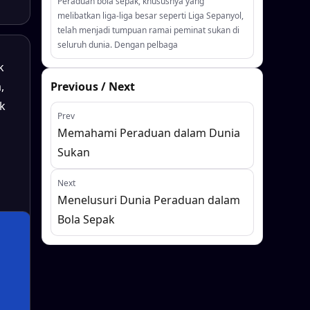
Peraduan bola sepak, khususnya yang
melibatkan liga-liga besar seperti Liga Sepanyol,
telah menjadi tumpuan ramai peminat sukan di
seluruh dunia. Dengan pelbaga
k
,
Previous / Next
k
Prev
Memahami Peraduan dalam Dunia
Sukan
Next
Menelusuri Dunia Peraduan dalam
Bola Sepak