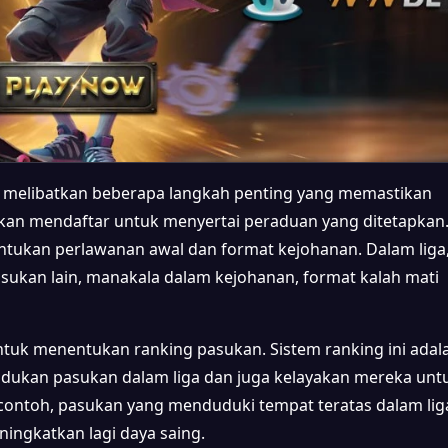
 melibatkan beberapa langkah penting yang memastikan
kan mendaftar untuk menyertai peraduan yang ditetapkan
ntukan perlawanan awal dan format kejohanan. Dalam liga
ukan lain, manakala dalam kejohanan, format kalah mati
ntuk menentukan ranking pasukan. Sistem ranking ini adal
ukan pasukan dalam liga dan juga kelayakan mereka unt
 contoh, pasukan yang menduduki tempat teratas dalam lig
ingkatkan lagi daya saing.