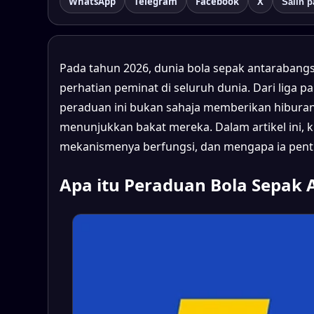
WhatsApp
Telegram
Facebook
X
Salin p
Pada tahun 2026, dunia bola sepak antaraban
perhatian peminat di seluruh dunia. Dari liga p
peraduan ini bukan sahaja memberikan hiburan
menunjukkan bakat mereka. Dalam artikel ini, k
mekanismenya berfungsi, dan mengapa ia pent
Apa itu Peraduan Bola Sepak