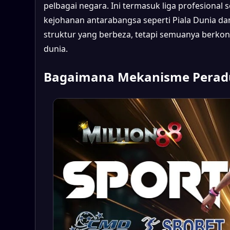
pelbagai negara. Ini termasuk liga profesional se
kejohanan antarabangsa seperti Piala Dunia d
struktur yang berbeza, tetapi semuanya berkon
dunia.
Bagaimana Mekanisme Peradu