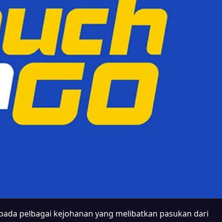
pada pelbagai kejohanan yang melibatkan pasukan dari