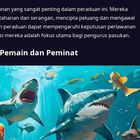
nan yang sangat penting dalam peraduan ini. Mereka
ahanan dan serangan, mencipta peluang dan mengawal
am peraduan dapat mempengaruhi keputusan perlawanan
tasi mereka adalah fokus utama bagi pengurus pasukan.
 Pemain dan Peminat