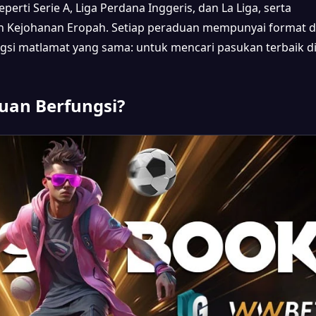
perti Serie A, Liga Perdana Inggeris, dan La Liga, serta
an Kejohanan Eropah. Setiap peraduan mempunyai format 
gsi matlamat yang sama: untuk mencari pasukan terbaik d
an Berfungsi?