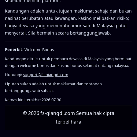
sebelum memilih platform.
Kandungan adalah untuk tujuan maklumat sahaja dan bukan
nasihat perubatan atau kewangan. kasino melibatkan risiko;
hanya dewasa yang memenuhi umur sah di Malaysia patut
menyertai. Sila bermain secara bertanggungjawab.
Penerbit:
Welcome Bonus
Kandungan ditulis untuk pembaca dewasa di Malaysia yang berminat
dengan welcome bonus dan kasino bonus selamat datang malaysia.
Hubungi:
support@fs-qiangdi.com
Liputan sukan adalah untuk maklumat dan tontonan
bertanggungjawab sahaja.
Kemas kini terakhir: 2026-07-30
© 2026 fs-qiangdi.com Semua hak cipta
terpelihara