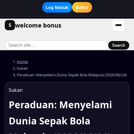
Log Masuk
Daftar
welcome bonus
S
Search
Search
Home
Sukan
Peraduan: Menyelami Dunia Sepak Bola Malaysia (2026/06/24)
Sukan
Peraduan: Menyelami
Dunia Sepak Bola