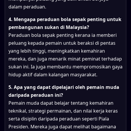
dalam peraduan.
4. Mengapa peraduan bola sepak penting untuk
pembangunan sukan di Malaysia?
Peraduan bola sepak penting kerana ia memberi
peluang kepada pemain untuk beraksi di pentas
yang lebih tinggi, meningkatkan kemahiran
mereka, dan juga menarik minat peminat terhadap
sukan ini. Ia juga membantu mempromosikan gaya
hidup aktif dalam kalangan masyarakat.
5. Apa yang dapat dipelajari oleh pemain muda
daripada peraduan ini?
Pemain muda dapat belajar tentang kemahiran
teknikal, strategi permainan, dan nilai kerja keras
serta disiplin daripada peraduan seperti Piala
Presiden. Mereka juga dapat melihat bagaimana