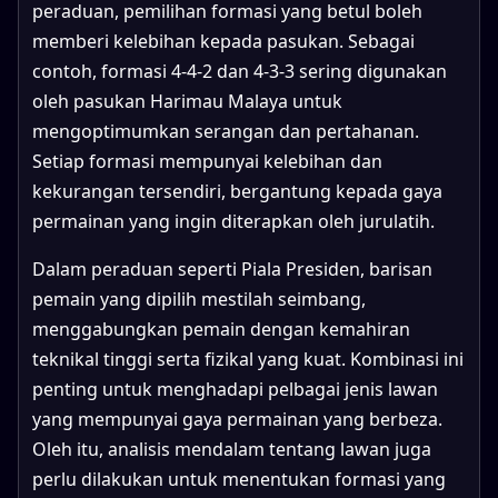
peraduan, pemilihan formasi yang betul boleh
memberi kelebihan kepada pasukan. Sebagai
contoh, formasi 4-4-2 dan 4-3-3 sering digunakan
oleh pasukan Harimau Malaya untuk
mengoptimumkan serangan dan pertahanan.
Setiap formasi mempunyai kelebihan dan
kekurangan tersendiri, bergantung kepada gaya
permainan yang ingin diterapkan oleh jurulatih.
Dalam peraduan seperti Piala Presiden, barisan
pemain yang dipilih mestilah seimbang,
menggabungkan pemain dengan kemahiran
teknikal tinggi serta fizikal yang kuat. Kombinasi ini
penting untuk menghadapi pelbagai jenis lawan
yang mempunyai gaya permainan yang berbeza.
Oleh itu, analisis mendalam tentang lawan juga
perlu dilakukan untuk menentukan formasi yang