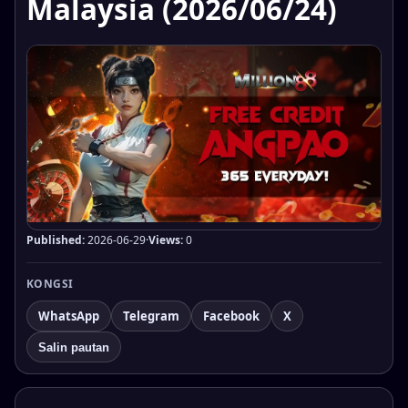
Malaysia (2026/06/24)
Published:
2026-06-29
·
Views:
0
KONGSI
WhatsApp
Telegram
Facebook
X
Salin pautan