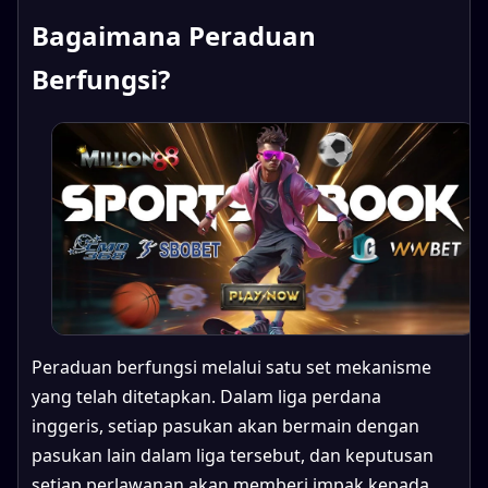
Bagaimana Peraduan
Berfungsi?
Peraduan berfungsi melalui satu set mekanisme
yang telah ditetapkan. Dalam liga perdana
inggeris, setiap pasukan akan bermain dengan
pasukan lain dalam liga tersebut, dan keputusan
setiap perlawanan akan memberi impak kepada