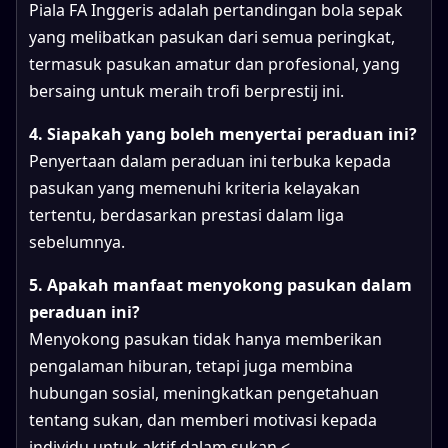
Piala FA Inggeris adalah pertandingan bola sepak
yang melibatkan pasukan dari semua peringkat,
termasuk pasukan amatur dan profesional, yang
bersaing untuk meraih trofi berprestij ini.
4. Siapakah yang boleh menyertai peraduan ini?
Penyertaan dalam peraduan ini terbuka kepada
pasukan yang memenuhi kriteria kelayakan
tertentu, berdasarkan prestasi dalam liga
sebelumnya.
5. Apakah manfaat menyokong pasukan dalam
peraduan ini?
Menyokong pasukan tidak hanya memberikan
pengalaman hiburan, tetapi juga membina
hubungan sosial, meningkatkan pengetahuan
tentang sukan, dan memberi motivasi kepada
individu untuk aktif dalam sukan.<