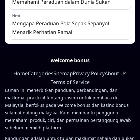
Memahami Peraduan dalam Dunia Sukan
Next
Mengapa Peraduan Bola Sepak Sepanyol
Menarik Perhatian Ramai
welcome bonus
Home
Categories
Sitemap
Privacy Policy
About Us
Terms of Service
Laman ini menerbitkan panduan, perbandingan, dan
maklumat praktikal tentang kasino untuk pembaca di
Malaysia, berfokus pada welcome bonus dan kasino bonus
selamat datang malaysia. Kami membantu pengguna
memahami produk, ciri, dan permainan bertanggungjawab
sebelum memilih platform.
Kandungan adalah untuk tujuan maklumat sahaja dan bukan