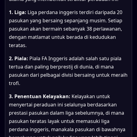
1. Liga:
Liga perdana inggeris terdiri daripada 20
pasukan yang bersaing sepanjang musim. Setiap
pasukan akan bermain sebanyak 38 perlawanan,
dengan matlamat untuk berada di kedudukan
teratas.
2. Piala:
Piala FA Inggeris adalah salah satu piala
tertua dan paling berprestij di dunia, di mana
pasukan dari pelbagai divisi bersaing untuk meraih
trofi.
3. Penentuan Kelayakan:
Kelayakan untuk
menyertai peraduan ini selalunya berdasarkan
prestasi pasukan dalam liga sebelumnya, di mana
pasukan teratas layak untuk memasuki liga
perdana inggeris, manakala pasukan di bawahnya