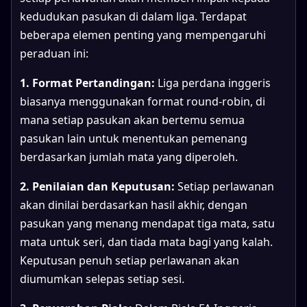
kedudukan pasukan di dalam liga. Terdapat
beberapa elemen penting yang mempengaruhi
peraduan ini:
1. Format Pertandingan:
Liga perdana inggeris
biasanya menggunakan format round-robin, di
mana setiap pasukan akan bertemu semua
pasukan lain untuk menentukan pemenang
berdasarkan jumlah mata yang diperoleh.
2. Penilaian dan Keputusan:
Setiap perlawanan
akan dinilai berdasarkan hasil akhir, dengan
pasukan yang menang mendapat tiga mata, satu
mata untuk seri, dan tiada mata bagi yang kalah.
Keputusan penuh setiap perlawanan akan
diumumkan selepas setiap sesi.