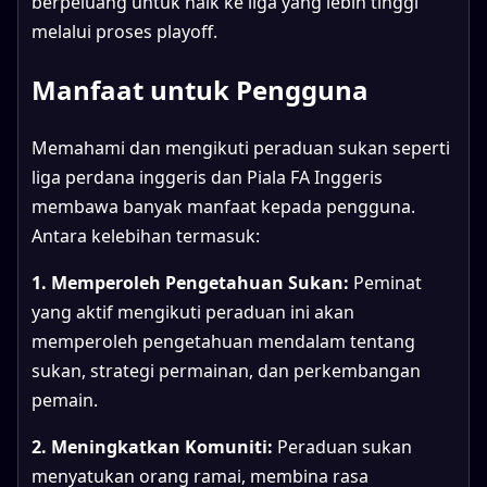
berpeluang untuk naik ke liga yang lebih tinggi
melalui proses playoff.
Manfaat untuk Pengguna
Memahami dan mengikuti peraduan sukan seperti
liga perdana inggeris dan Piala FA Inggeris
membawa banyak manfaat kepada pengguna.
Antara kelebihan termasuk:
1. Memperoleh Pengetahuan Sukan:
Peminat
yang aktif mengikuti peraduan ini akan
memperoleh pengetahuan mendalam tentang
sukan, strategi permainan, dan perkembangan
pemain.
2. Meningkatkan Komuniti:
Peraduan sukan
menyatukan orang ramai, membina rasa