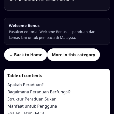
Welcome Bonus
Pasukan editorial Welcome Bonus — panduan dan
kemas kini untuk pembaca di Malaysia.
← Back to Home
More in this category
Table of contents
Apakah Peraduan?
Bagaimana Peraduan Berfungsi?
Struktur Peraduan Sukan
Manfaat untuk Pengguna
Soalan Lazim (FAQ)