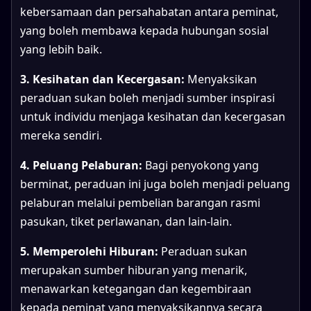
kebersamaan dan persahabatan antara peminat,
yang boleh membawa kepada hubungan sosial
yang lebih baik.
3. Kesihatan dan Kecergasan:
Menyaksikan
peraduan sukan boleh menjadi sumber inspirasi
untuk individu menjaga kesihatan dan kecergasan
mereka sendiri.
4. Peluang Pelaburan:
Bagi penyokong yang
berminat, peraduan ini juga boleh menjadi peluang
pelaburan melalui pembelian barangan rasmi
pasukan, tiket perlawanan, dan lain-lain.
5. Memperolehi Hiburan:
Peraduan sukan
merupakan sumber hiburan yang menarik,
menawarkan ketegangan dan kegembiraan
kepada peminat yang menyaksikannya secara