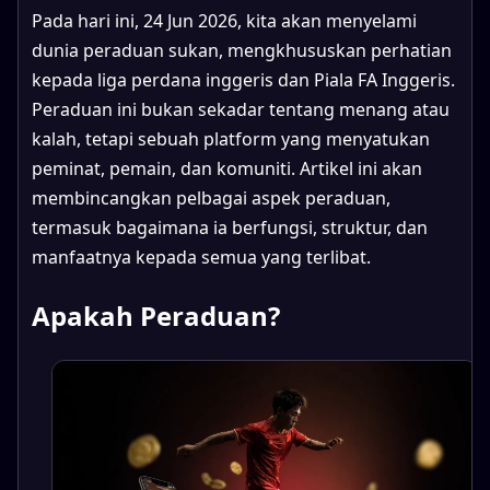
Pada hari ini, 24 Jun 2026, kita akan menyelami
dunia peraduan sukan, mengkhususkan perhatian
kepada liga perdana inggeris dan Piala FA Inggeris.
Peraduan ini bukan sekadar tentang menang atau
kalah, tetapi sebuah platform yang menyatukan
peminat, pemain, dan komuniti. Artikel ini akan
membincangkan pelbagai aspek peraduan,
termasuk bagaimana ia berfungsi, struktur, dan
manfaatnya kepada semua yang terlibat.
Apakah Peraduan?