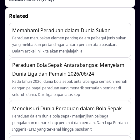
Related
Memahami Peraduan dalam Dunia Sukan
Peraduan merupakan elemen penting dalam pelbagai jenis sukan
yang melibatkan pertandingan antara pemain atau pasukan.
Dalam artikel ini, kita akan menjelajahi a
Peraduan Bola Sepak Antarabangsa: Menyelami
Dunia Liga dan Pemain 2026/06/24
Pada tahun 2026, dunia bola sepak antarabangsa semakin meriah
dengan pelbagai peraduan yang menarik perhatian peminat di
seluruh dunia. Dari liga papan atas sep
Menelusuri Dunia Peraduan dalam Bola Sepak
Peraduan dalam dunia bola sepak menjanjikan pelbagai
pengalaman menarik bagi peminat dan pemain. Dari Liga Perdana
Inggeris (EPL) yang terkenal hingga pasukan t