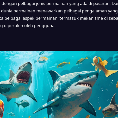
 dengan pelbagai jenis permainan yang ada di pasaran. Da
an, dunia permainan menawarkan pelbagai pengalaman yang
ka pelbagai aspek permainan, termasuk mekanisme di seba
ng diperoleh oleh pengguna.