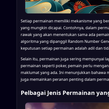
Setiap permainan memiliki mekanisme yang be
yang mungkin dicapai. Contohnya, dalam permai
rawak yang akan menentukan sama ada pemain
algoritma yang dipanggil Random Number Ge
keputusan setiap permainan adalah adil dan ti
Selain itu, permainan juga sering mempunyai la
permainan seperti poker, pemain perlu menga
maklumat yang ada. Ini menunjukkan bahawa me
juga memainkan peranan penting dalam perma
Pelbagai Jenis Permainan yan