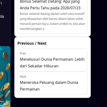
Bonus Selamat Datang: Apa yang
ri
Anda Perlu Tahu pada 2026/07/23
Bonus selamat datang adalah salah satu insentif
lik
yang ditawarkan oleh kasino dalam talian untuk
menarik pemain baru. Dalam artikel ini, kita akan
membincangkan a
Previous / Next
Prev
Menelusuri Dunia Permainan: Lebih
dari Sekadar Hiburan
Next
Meneroka Peluang dalam Dunia
Permainan