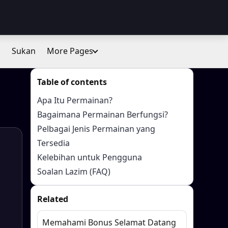
n
Sukan
More Pages
Table of contents
Apa Itu Permainan?
Bagaimana Permainan Berfungsi?
Pelbagai Jenis Permainan yang
Tersedia
Kelebihan untuk Pengguna
Soalan Lazim (FAQ)
Related
Memahami Bonus Selamat Datang