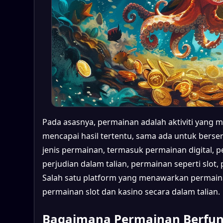
Pada asasnya, permainan adalah aktiviti yang m
mencapai hasil tertentu, sama ada untuk bers
jenis permainan, termasuk permainan digital, 
perjudian dalam talian, permainan seperti slot,
Salah satu platform yang menawarkan permainan
permainan slot dan kasino secara dalam talian.
Bagaimana Permainan Berfun