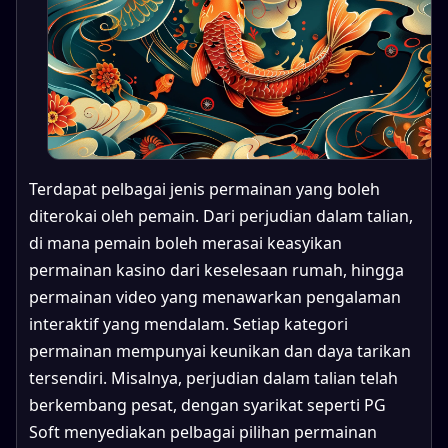
Terdapat pelbagai jenis permainan yang boleh
diterokai oleh pemain. Dari perjudian dalam talian,
di mana pemain boleh merasai keasyikan
permainan kasino dari keselesaan rumah, hingga
permainan video yang menawarkan pengalaman
interaktif yang mendalam. Setiap kategori
permainan mempunyai keunikan dan daya tarikan
tersendiri. Misalnya, perjudian dalam talian telah
berkembang pesat, dengan syarikat seperti PG
Soft menyediakan pelbagai pilihan permainan