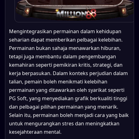
Mengintegrasikan permainan dalam kehidupan
seharian dapat memberikan pelbagai kelebihan.
Permainan bukan sahaja menawarkan hiburan,
tetapi juga membantu dalam pengembangan
kemahiran seperti pemikiran kritis, strategi, dan
kerja berpasukan. Dalam konteks perjudian dalam
talian, pemain boleh menikmati kelebihan
permainan yang ditawarkan oleh syarikat seperti
PG Soft, yang menyediakan grafik berkualiti tinggi
dan pelbagai pilihan permainan yang menarik.
Selain itu, permainan boleh menjadi cara yang baik
untuk mengurangkan stres dan meningkatkan
kesejahteraan mental.