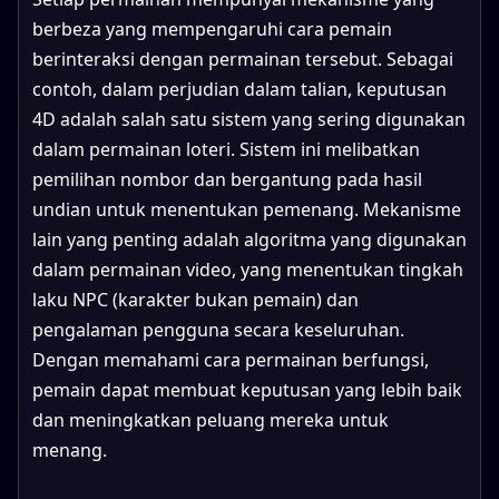
berbeza yang mempengaruhi cara pemain
berinteraksi dengan permainan tersebut. Sebagai
contoh, dalam perjudian dalam talian, keputusan
4D adalah salah satu sistem yang sering digunakan
dalam permainan loteri. Sistem ini melibatkan
pemilihan nombor dan bergantung pada hasil
undian untuk menentukan pemenang. Mekanisme
lain yang penting adalah algoritma yang digunakan
dalam permainan video, yang menentukan tingkah
laku NPC (karakter bukan pemain) dan
pengalaman pengguna secara keseluruhan.
Dengan memahami cara permainan berfungsi,
pemain dapat membuat keputusan yang lebih baik
dan meningkatkan peluang mereka untuk
menang.