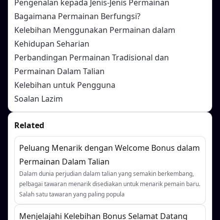
Pengenalan kepada Jenis-Jenis Permainan
Bagaimana Permainan Berfungsi?
Kelebihan Menggunakan Permainan dalam
Kehidupan Seharian
Perbandingan Permainan Tradisional dan
Permainan Dalam Talian
Kelebihan untuk Pengguna
Soalan Lazim
Related
Peluang Menarik dengan Welcome Bonus dalam
Permainan Dalam Talian
Dalam dunia perjudian dalam talian yang semakin berkembang,
pelbagai tawaran menarik disediakan untuk menarik pemain baru.
Salah satu tawaran yang paling popula
Menjelajahi Kelebihan Bonus Selamat Datang