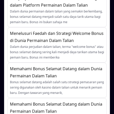
dalam Platform Permainan Dalam Talian
Dalam dunia permainan dalam talian yang semakin berkembang,
bonus selamat datang menjadi salah satu daya tarik utama bagi
pemain baru. Bonus ini bukan sahaja me
Menelusuri Faedah dan Strategi Welcome Bonus
di Dunia Permainan Dalam Talian
Dalam dunia perjudian dalam talian, terma "welcome bonus" atau
bonus selamat datang sering kali menjadi daya tarikan utama bagi
pemain baru. Bonus ini memberika
Memahami Bonus Selamat Datang dalam Dunia
Permainan Dalam Talian
Bonus selamat datang adalah salah satu strategi pemasaran yang
sering digunakan oleh kasino dalam talian untuk menarik pemain
baru. Dengan tawaran yang menarik,
Memahami Bonus Selamat Datang dalam Dunia
Permainan Dalam Talian