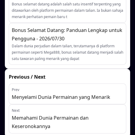
Bonus selamat datang adalah salah satu insentif terpenting yang
ditawarkan oleh platform permainan dalam talian. Ia bukan sahaja
menarik perhatian pemain baru t
Bonus Selamat Datang: Panduan Lengkap untuk
Pengguna - 2026/07/30
Dalam dunia perjudian dalam talian, terutamanya di platform
permainan seperti Mega888, bonus selamat datang menjadi salah
satu tawaran paling menarik yang dapat
Previous / Next
Prev
Menyelami Dunia Permainan yang Menarik
Next
Memahami Dunia Permainan dan
Keseronokannya