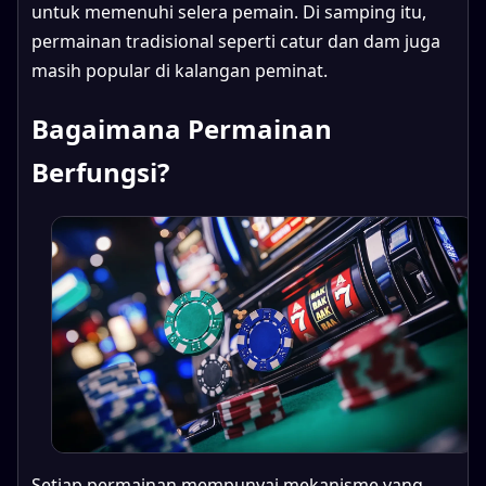
untuk memenuhi selera pemain. Di samping itu,
permainan tradisional seperti catur dan dam juga
masih popular di kalangan peminat.
Bagaimana Permainan
Berfungsi?
Setiap permainan mempunyai mekanisme yang