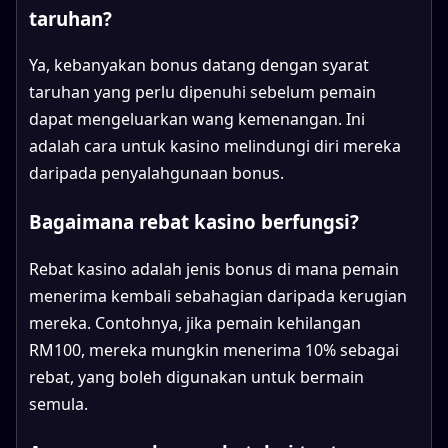
taruhan?
Ya, kebanyakan bonus datang dengan syarat
taruhan yang perlu dipenuhi sebelum pemain
dapat mengeluarkan wang kemenangan. Ini
adalah cara untuk kasino melindungi diri mereka
daripada penyalahgunaan bonus.
Bagaimana rebat kasino berfungsi?
Rebat kasino adalah jenis bonus di mana pemain
menerima kembali sebahagian daripada kerugian
mereka. Contohnya, jika pemain kehilangan
RM100, mereka mungkin menerima 10% sebagai
rebat, yang boleh digunakan untuk bermain
semula.