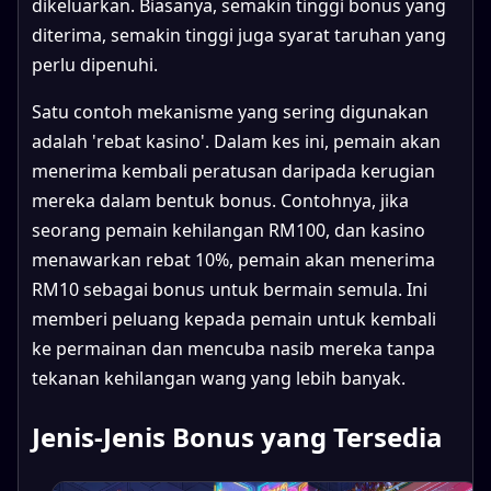
dikeluarkan. Biasanya, semakin tinggi bonus yang
diterima, semakin tinggi juga syarat taruhan yang
perlu dipenuhi.
Satu contoh mekanisme yang sering digunakan
adalah 'rebat kasino'. Dalam kes ini, pemain akan
menerima kembali peratusan daripada kerugian
mereka dalam bentuk bonus. Contohnya, jika
seorang pemain kehilangan RM100, dan kasino
menawarkan rebat 10%, pemain akan menerima
RM10 sebagai bonus untuk bermain semula. Ini
memberi peluang kepada pemain untuk kembali
ke permainan dan mencuba nasib mereka tanpa
tekanan kehilangan wang yang lebih banyak.
Jenis-Jenis Bonus yang Tersedia