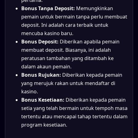
pertama.
Bonus Tanpa Deposit:
Memungkinkan
pemain untuk bermain tanpa perlu membuat
deposit. Ini adalah cara terbaik untuk
mencuba kasino baru.
Bonus Deposit:
Diberikan apabila pemain
membuat deposit. Biasanya, ini adalah
peratusan tambahan yang ditambah ke
dalam akaun pemain.
Bonus Rujukan:
Diberikan kepada pemain
yang merujuk rakan untuk mendaftar di
kasino.
Bonus Kesetiaan:
Diberikan kepada pemain
setia yang telah bermain untuk tempoh masa
tertentu atau mencapai tahap tertentu dalam
program kesetiaan.