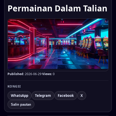
Permainan Dalam Talian
Published:
2026-06-29
·
Views:
0
KONGSI
WhatsApp
Telegram
Facebook
X
Salin pautan