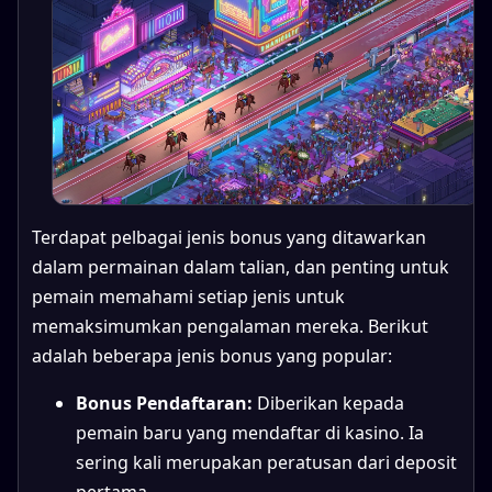
Terdapat pelbagai jenis bonus yang ditawarkan
dalam permainan dalam talian, dan penting untuk
pemain memahami setiap jenis untuk
memaksimumkan pengalaman mereka. Berikut
adalah beberapa jenis bonus yang popular:
Bonus Pendaftaran:
Diberikan kepada
pemain baru yang mendaftar di kasino. Ia
sering kali merupakan peratusan dari deposit