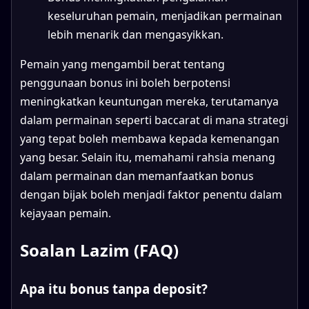
keseluruhan pemain, menjadikan permainan
lebih menarik dan mengasyikkan.
Pemain yang mengambil berat tentang
penggunaan bonus ini boleh berpotensi
meningkatkan keuntungan mereka, terutamanya
dalam permainan seperti baccarat di mana strategi
yang tepat boleh membawa kepada kemenangan
yang besar. Selain itu, memahami rahsia menang
dalam permainan dan memanfaatkan bonus
dengan bijak boleh menjadi faktor penentu dalam
kejayaan pemain.
Soalan Lazim (FAQ)
Apa itu bonus tanpa deposit?