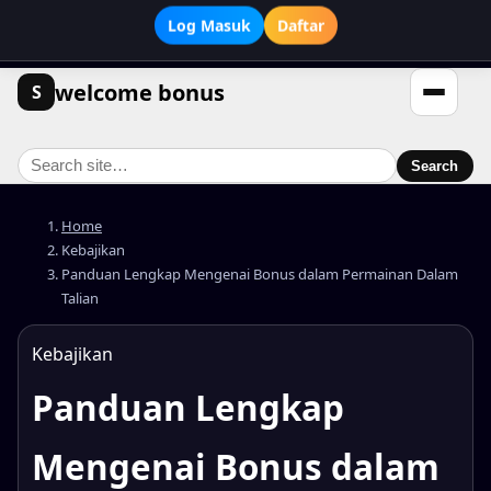
Log Masuk
Daftar
welcome bonus
S
Search
Search
Home
Kebajikan
Panduan Lengkap Mengenai Bonus dalam Permainan Dalam
Talian
Kebajikan
Panduan Lengkap
Mengenai Bonus dalam