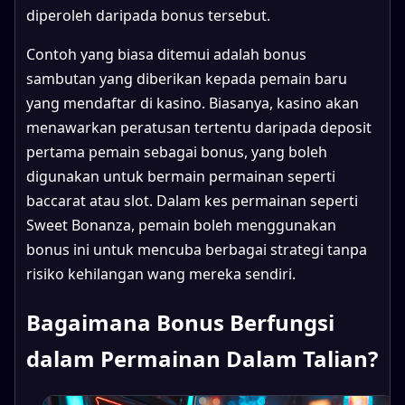
diperoleh daripada bonus tersebut.
Contoh yang biasa ditemui adalah bonus
sambutan yang diberikan kepada pemain baru
yang mendaftar di kasino. Biasanya, kasino akan
menawarkan peratusan tertentu daripada deposit
pertama pemain sebagai bonus, yang boleh
digunakan untuk bermain permainan seperti
baccarat atau slot. Dalam kes permainan seperti
Sweet Bonanza, pemain boleh menggunakan
bonus ini untuk mencuba berbagai strategi tanpa
risiko kehilangan wang mereka sendiri.
Bagaimana Bonus Berfungsi
dalam Permainan Dalam Talian?