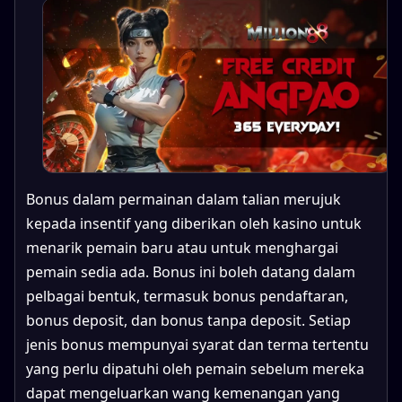
Bonus dalam permainan dalam talian merujuk
kepada insentif yang diberikan oleh kasino untuk
menarik pemain baru atau untuk menghargai
pemain sedia ada. Bonus ini boleh datang dalam
pelbagai bentuk, termasuk bonus pendaftaran,
bonus deposit, dan bonus tanpa deposit. Setiap
jenis bonus mempunyai syarat dan terma tertentu
yang perlu dipatuhi oleh pemain sebelum mereka
dapat mengeluarkan wang kemenangan yang