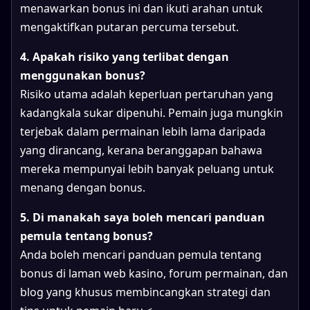
menawarkan bonus ini dan ikuti arahan untuk
mengaktifkan putaran percuma tersebut.
4. Apakah risiko yang terlibat dengan
menggunakan bonus?
Risiko utama adalah keperluan pertaruhan yang
kadangkala sukar dipenuhi. Pemain juga mungkin
terjebak dalam permainan lebih lama daripada
yang dirancang, kerana beranggapan bahawa
mereka mempunyai lebih banyak peluang untuk
menang dengan bonus.
5. Di manakah saya boleh mencari panduan
pemula tentang bonus?
Anda boleh mencari panduan pemula tentang
bonus di laman web kasino, forum permainan, dan
blog yang khusus membincangkan strategi dan