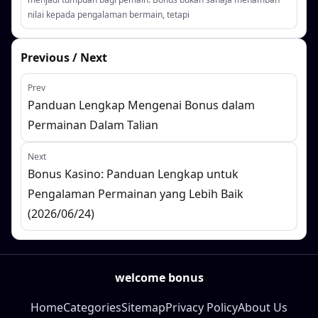
nilai kepada pengalaman bermain, tetapi
Previous / Next
Prev
Panduan Lengkap Mengenai Bonus dalam
Permainan Dalam Talian
Next
Bonus Kasino: Panduan Lengkap untuk
Pengalaman Permainan yang Lebih Baik
(2026/06/24)
welcome bonus
Home
Categories
Sitemap
Privacy Policy
About Us