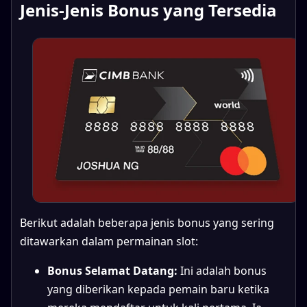
Jenis-Jenis Bonus yang Tersedia
Berikut adalah beberapa jenis bonus yang sering
ditawarkan dalam permainan slot:
Bonus Selamat Datang:
Ini adalah bonus
yang diberikan kepada pemain baru ketika