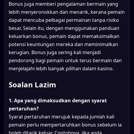
Bonus juga memberi pengalaman bermain yang
lebih menyeronokkan dan menarik, kerana pemain
dapat mencuba pelbagai permainan tanpa risiko
besar. Selain itu, dengan menggunakan panduan
keluarkan bonus, pemain dapat memaksimalkan
potensi keuntungan mereka dan meminimalkan
kerugian. Bonus juga sering kali menjadi
pendorong bagi pemain untuk terus bermain dan
menjelajahi lebih banyak pilihan dalam kasino.
Soalan Lazim
1. Apa yang dimaksudkan dengan syarat
pertaruhan?
Syarat pertaruhan merujuk kepada jumlah kali
pemain perlu mempertaruhkan bonus sebelum ia
boleh ditarik keluar. Contohnya, jika anda