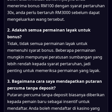
menerima bonus RM100 dengan syarat pertaruhan
30x, anda perlu bertaruh RM3000 sebelum dapat
mengeluarkan wang tersebut.
2. Adakah semua permainan layak untuk
bonus?
Tidak, tidak semua permainan layak untuk
memenuhi syarat bonus. Beberapa permainan
mungkin mempunyai peratusan sumbangan yang
lebih rendah kepada syarat pertaruhan, jadi
penting untuk memeriksa permainan yang layak.
3. Bagaimana cara saya mendapatkan putaran
percuma tanpa deposit?
Putaran percuma tanpa deposit biasanya diberikan
kepada pemain baru sebagai insentif untuk
mendaftar. Anda boleh mendaftar di kasino yang